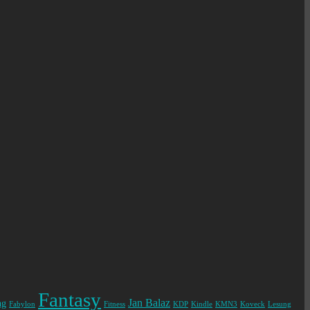
Fantasy
Jan Balaz
ng
Fabylon
Fitness
KDP
Kindle
KMN3
Koveck
Lesung