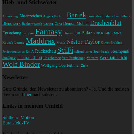
Hieb- und Stichwörter
Bartek
Aktenzeichen
Ablenkung
Angela Harburn
Bestandsaufnahme
Beurteilung
Drachenblut
Blendwerk
Cover
Demon Mother
Bücherquatsch
Cuna
Fantasy
Jan Balaz
Entstehung
Fabylon
Fitness
KDP
Kindle
KMN3
Maddrax
Néstor Taylor
Koveck
Lesung
Musik
Oliver Fröhlich
SciFi
Rückschau
Steampunk
Perfektionismus
RmiA
selfpublisher
Soundtrack
Thomas Elliott
Werkstattbericht
SunQuest
Unsicherheit
Veröffentlichung
Vorsätze
Wolf Binder
Wolfgang Oberleithner
Ziele
Newsletter
Gute Gründe, den Newsletter zu abonnieren? - Ja. Und die meisten
davon sind
hier
nachzulesen.
Links in meinem Umfeld
Sinthetic-Motion
Euratsfeld-TV