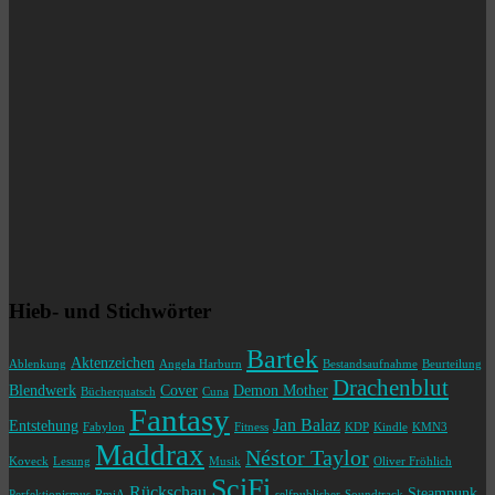
Hieb- und Stichwörter
Bartek
Aktenzeichen
Ablenkung
Angela Harburn
Bestandsaufnahme
Beurteilung
Drachenblut
Blendwerk
Cover
Demon Mother
Bücherquatsch
Cuna
Fantasy
Jan Balaz
Entstehung
Fabylon
Fitness
KDP
Kindle
KMN3
Maddrax
Néstor Taylor
Koveck
Lesung
Musik
Oliver Fröhlich
SciFi
Rückschau
Steampunk
Perfektionismus
RmiA
selfpublisher
Soundtrack