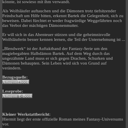
könnte, ist sowieso mit ihm verwandt.
Als Wolfsläufer auftauchen und die Dämonen trotz tiefsitzender
Feindschaft um Hilfe bitten, erkennt Bartek die Gelegenheit, sich zu
beweisen. Dabei fürchtet er weder fragwürdige Weggefährten noch
das Verbot der mächtigen Dämonenmutter.
Er will sich in das Abenteuer stürzen und die geheimnisvolle
Wolfsläuferin besser kennen lernen, die Teil der Unternehmung ist ...
„Blendwerk“ ist der Auftaktband der Fantasy-Serie um den
magiebegabten Halbdämon Bartek. Auf dem Weg durch das
ungezähmte Land muss er sich gegen Drachen, Schurken und
Dämonen behaupten. Sein Leben wird sich von Grund auf
verändern.
Bezugsquelle:
Amazon
Ebook
Leseprobe:
Amazon E-Book
Kleiner Werkstattbericht:
Hiermit liegt der erste offizielle Roman meines Fantasy-Universums
vor.