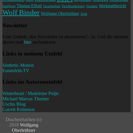
Thomas Elliott
Werkstattbericht
SunQuest
Unsicherheit
Veröffentlichung
Vorsätze
Wolf Binder
Wolfgang Oberleithner
Ziele
Newsletter
Gute Gründe, den Newsletter zu abonnieren? - Ja. Und die meisten
davon sind
hier
nachzulesen.
Links in meinem Umfeld
Sinthetic-Motion
Euratsfeld-TV
Links im Autorenumfeld
Winterheart / Madeleine Puljic
Michael Marcus Thurner
Uschis Blog
Garrett Robinson
DrachenSachen (c)
2018
Wolfgang
Oberleithner