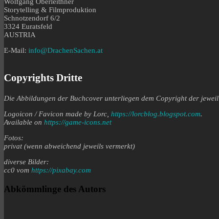
Wolfgang Oberleithner
Storytelling & Filmproduktion
Schnotzendorf 6/2
3324 Euratsfeld
AUSTRIA
E-Mail:
info@DrachenSachen.at
Copyrights Dritte
Die Abbildungen der Buchcover unterliegen dem Copyright der jeweil
Logoicon / Favicon made by Lorc,
https://lorcblog.blogspot.com
.
Available on
https://game-icons.net
Fotos:
privat
(wenn abweichend jeweils vermerkt)
diverse Bilder:
cc0 vom
https://pixabay.com
Abkömmlinge des Autors