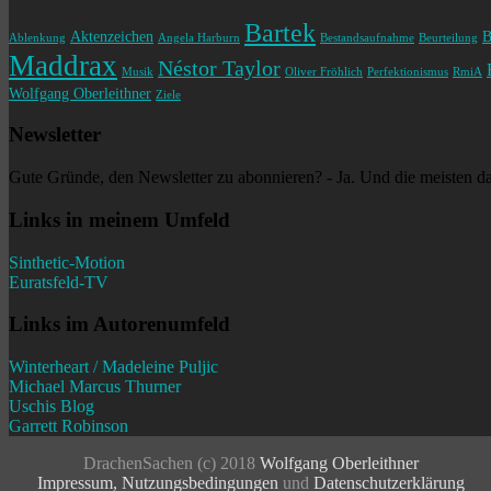
Bartek
Aktenzeichen
B
Ablenkung
Angela Harburn
Bestandsaufnahme
Beurteilung
Maddrax
Néstor Taylor
Musik
Oliver Fröhlich
Perfektionismus
RmiA
Wolfgang Oberleithner
Ziele
Newsletter
Gute Gründe, den Newsletter zu abonnieren? - Ja. Und die meisten d
Links in meinem Umfeld
Sinthetic-Motion
Euratsfeld-TV
Links im Autorenumfeld
Winterheart / Madeleine Puljic
Michael Marcus Thurner
Uschis Blog
Garrett Robinson
DrachenSachen (c) 2018
Wolfgang Oberleithner
Impressum
,
Nutzungsbedingungen
und
Datenschutzerklärung