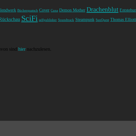
Drachenblut
lendwerk
Cover
Demon Mother
Entstehu
Bücherquatsch
Cuna
SciFi
Rückschau
Steampunk
Thomas Elliott
selfpublisher
Soundtrack
SunQuest
avon sind
hier
nachzulesen.