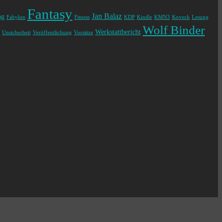
Fantasy
Jan Balaz
ng
Fabylon
Fitness
KDP
Kindle
KMN3
Koveck
Lesung
Wolf Binder
Werkstattbericht
Unsicherheit
Veröffentlichung
Vorsätze