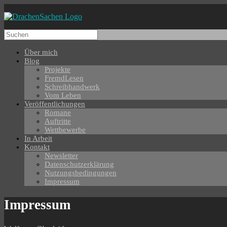
Über mich
Blog
Projekte
FremdLesen
Schreibhandwerk
Vom Leben
Veröffentlichungen
Romane
Auftritte
Wettbewerbe
In Arbeit
Kontakt
Newsletter
Datenschutzerklärung
Nutzungsbedingungen
Impressum
Impressum